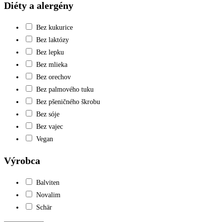
Diéty a alergény
Bez kukurice
Bez laktózy
Bez lepku
Bez mlieka
Bez orechov
Bez palmového tuku
Bez pšeničného škrobu
Bez sóje
Bez vajec
Vegan
Výrobca
Balviten
Novalim
Schär