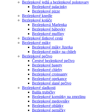
Bezlepkové jedlá a bezlepkové polotovary
Bezlepkové palacinky
Bezlepkové pizze
Bezlepkové knedle
Bezlepkové koláče
Bezlepková Marlenka
Bezlepkové bábovky
Bezlepkové muffiny
Bezlepkové lístkové cestá
Bezlepkové múky
Bezlepkové múky Jizerka
Bezlepkové múky na chlieb
Bezlepkové pečivo
Čerstvé bezlepkové pečivo
Bezlepkové bagety
Bezlepkové chleby
Bezlepkové croissanty
Bezlepkové opekance
Bezlepkové slané pečivo
Bezlepkové sladkosti
Balila trubičky
Bezlepkové kornútky na zmrzlinu
Bezlepkové medovníky
Bezlepkové oblátky
Bezlepkové perníčky