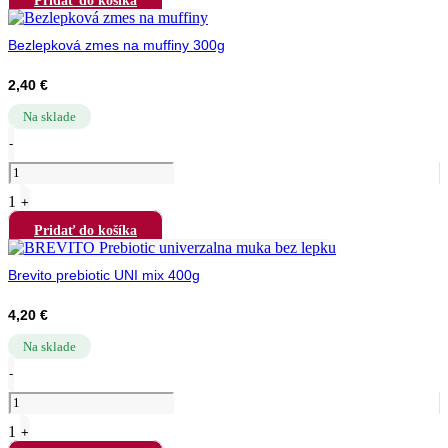
Pridať do košíka
Bezlepková zmes na muffiny 300g
2,40
€
Na sklade
Quantity
-
1
+
Pridať do košíka
Brevito prebiotic UNI mix 400g
4,20
€
Na sklade
Quantity
-
1
+