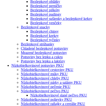
Bezlepkové oblátky
Bezlepkové perníčky
Bezlepkové piškóty
Bezlepkové pudingy
Bezlepkové sušienky a bezlepkové keksy
Bezlepkové venčeky
Bezlepkové snacky
Bezlepkové chipsy
Bezlepkové krekry
Bezlepkové tyčinky
Bezlepkové strúhanky
Chladené bezlepkové potraviny
Mrazené bezlepkové potraviny
Potraviny bez lepku a cukru
Potraviny bez lepku a laktózy
Nízko­bielkovinové potraviny PKU
Nízko­bielkovinové cestoviny PKU
Nízko­bielkovinové múky PKU
Nízkobielkovinové chleby PKU
Nízkobielkovinové párky a salámy PKU
Nízkobielkovinové pečenie PKU
Nízkobielkovinové pečivo PKU
Nízkobielkovinové slané pečivo PKU
Nízkobielkovinové polievky PKU
Nízkobielkovinové raňajky a cereálie PKU