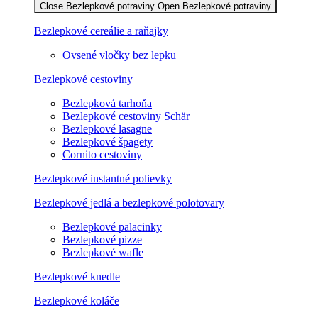
Close Bezlepkové potraviny
Open Bezlepkové potraviny
Bezlepkové cereálie a raňajky
Ovsené vločky bez lepku
Bezlepkové cestoviny
Bezlepková tarhoňa
Bezlepkové cestoviny Schär
Bezlepkové lasagne
Bezlepkové špagety
Cornito cestoviny
Bezlepkové instantné polievky
Bezlepkové jedlá a bezlepkové polotovary
Bezlepkové palacinky
Bezlepkové pizze
Bezlepkové wafle
Bezlepkové knedle
Bezlepkové koláče