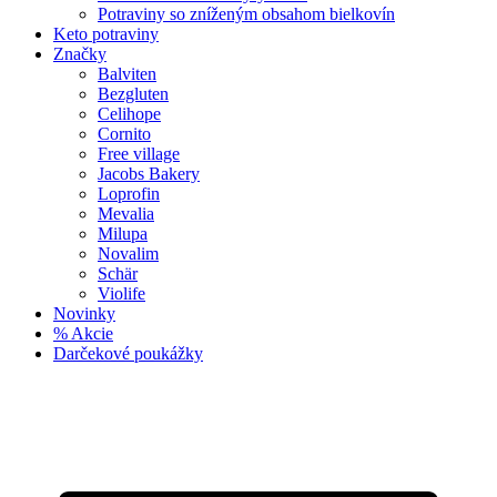
Potraviny so zníženým obsahom bielkovín
Keto potraviny
Značky
Balviten
Bezgluten
Celihope
Cornito
Free village
Jacobs Bakery
Loprofin
Mevalia
Milupa
Novalim
Schär
Violife
Novinky
% Akcie
Darčekové poukážky