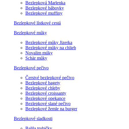
Bezlepková Marlenka
Bezlepkové bábovky
Bezlepkové muffiny
Bezlepkové lístkové cestá
Bezlepkové múky
Bezlepkové múky Jizerka
Bezlepkové múky na chlieb
Novalim múky
Schär múky
Bezlepkové pečivo
Čerstvé bezlepkové pečivo
Bezlepkové bagety
Bezlepkové chleby
Bezlepkové croissanty
Bezlepkové opekance
Bezlepkové slané pečivo
Bezlepkové žemle na burger
Bezlepkové sladkosti
Balila trubičky