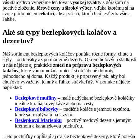
vás starostlivo vyberáme len tovar
vysokej kvality
s dôrazom na
poctivé zloženie,
férové ceny
a
široký výber
, vďaka ktorému si na
svoje prídu nielen
celiatici
, ale aj všetci, ktorí chcú jesť zdravšie a
ľahšie.
Aké sú typy bezlepkových koláčov a
dezertov?
Náš sortiment bezlepkových koláčov ponúka rôzne formy, chute a
štýly – od klasiky až po moderné dezerty. Okrem hotových sladkostí
u nás nájdete aj praktické
zmesi na prípravu bezlepkových
koláčov
, ktoré vám umožnia upiecť si obľúbené dobroty
jednoducho aj doma. Každý produkt je pripravený tak, aby bol
chuťovo vyvážený, jemný a ľahko stráviteľný. V ponuke nájdete
napríklad:
Bezlepkové muffiny
– malé nadýchané bezlepkové koláčiky
ideálne k raňajkovej káve alebo na cesty.
Bezlepkové bábovky
– tradičné koláče s jemnou textúrou,
ktoré sa rozplývajú na jazyku.
Bezlepkovú Marlenku
– poctivý medový dezert s jemným
krémom a karamelovou príchuťou.
Tieto pochúťky dopĺňajú aj ďalšie bezlepkové dezerty, ktoré potešia