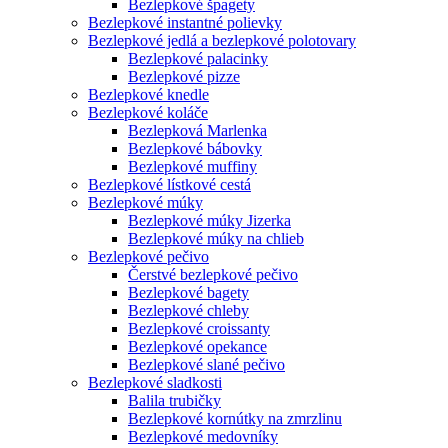
Bezlepkové špagety
Bezlepkové instantné polievky
Bezlepkové jedlá a bezlepkové polotovary
Bezlepkové palacinky
Bezlepkové pizze
Bezlepkové knedle
Bezlepkové koláče
Bezlepková Marlenka
Bezlepkové bábovky
Bezlepkové muffiny
Bezlepkové lístkové cestá
Bezlepkové múky
Bezlepkové múky Jizerka
Bezlepkové múky na chlieb
Bezlepkové pečivo
Čerstvé bezlepkové pečivo
Bezlepkové bagety
Bezlepkové chleby
Bezlepkové croissanty
Bezlepkové opekance
Bezlepkové slané pečivo
Bezlepkové sladkosti
Balila trubičky
Bezlepkové kornútky na zmrzlinu
Bezlepkové medovníky