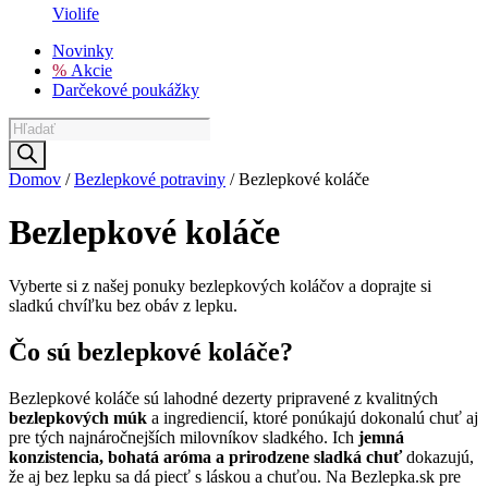
Violife
Novinky
%
Akcie
Darčekové poukážky
Products
search
Domov
/
Bezlepkové potraviny
/ Bezlepkové koláče
Bezlepkové koláče
Vyberte si z našej ponuky bezlepkových koláčov a doprajte si
sladkú chvíľku bez obáv z lepku.
Čo sú bezlepkové koláče?
Bezlepkové koláče sú lahodné dezerty pripravené z kvalitných
bezlepkových múk
a ingrediencií, ktoré ponúkajú dokonalú chuť aj
pre tých najnáročnejších milovníkov sladkého. Ich
jemná
konzistencia, bohatá aróma a prirodzene sladká chuť
dokazujú,
že aj bez lepku sa dá piecť s láskou a chuťou. Na Bezlepka.sk pre