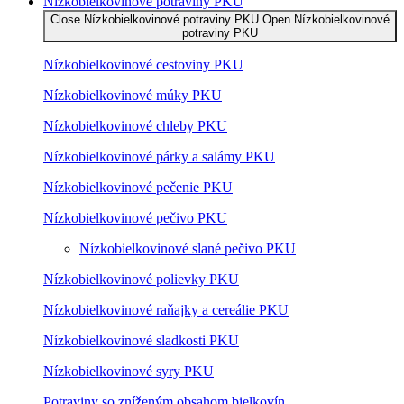
Nízko­bielkovinové potraviny PKU
Close Nízko­bielkovinové potraviny PKU
Open Nízko­bielkovinové
potraviny PKU
Nízko­bielkovinové cestoviny PKU
Nízko­bielkovinové múky PKU
Nízkobielkovinové chleby PKU
Nízkobielkovinové párky a salámy PKU
Nízkobielkovinové pečenie PKU
Nízkobielkovinové pečivo PKU
Nízkobielkovinové slané pečivo PKU
Nízkobielkovinové polievky PKU
Nízkobielkovinové raňajky a cereálie PKU
Nízkobielkovinové sladkosti PKU
Nízkobielkovinové syry PKU
Potraviny so zníženým obsahom bielkovín