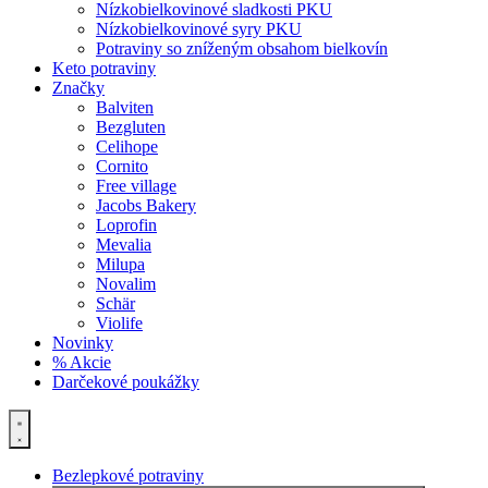
Nízkobielkovinové sladkosti PKU
Nízkobielkovinové syry PKU
Potraviny so zníženým obsahom bielkovín
Keto potraviny
Značky
Balviten
Bezgluten
Celihope
Cornito
Free village
Jacobs Bakery
Loprofin
Mevalia
Milupa
Novalim
Schär
Violife
Novinky
% Akcie
Darčekové poukážky
Bezlepkové potraviny