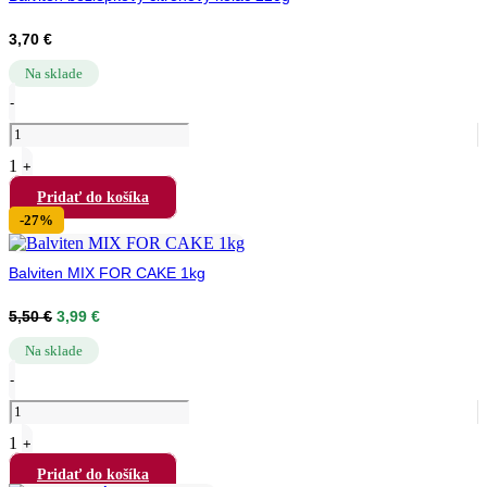
3,70
€
Na sklade
Quantity
-
1
+
Pridať do košíka
-27%
Balviten MIX FOR CAKE 1kg
Pôvodná
Aktuálna
5,50
€
3,99
€
cena
cena
bola:
je:
Na sklade
Quantity
5,50 €.
3,99 €.
-
1
+
Pridať do košíka