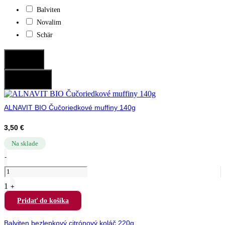
Balviten
Novalim
Schär
Potvrdiť
Resetovať
ALNAVIT BIO Čučoriedkové muffiny 140g
3,50
€
Na sklade
Quantity
-
1
+
Pridať do košíka
Balviten bezlepkový citrónový koláč 220g