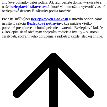
chuťové poháriky celej rodiny. Ak radi pečiete doma, vyskúšajte aj
naše
bezlepkové lístkové cestá
, ktoré vám umožnia vytvoriť vlastné
bezlepkové dezerty či zákusky podľa fantázie.
Pre ešte širší výber
bezlepkových sladkostí
a surovín odporúčame
navštíviť sekciu
Bezlepkové potraviny
, kde nájdete všetko
potrebné pre zdravé a chutné pečenie a varenie. Bezlepkové koláče
z Bezlepka.sk sú ideálnym spojením tradície a kvality – s istotou
čerstvosti, spoľahlivého doručenia a radosti z každej sladkej chvíle.