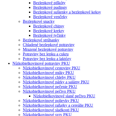
Bezlepkové piškóty
Bezlepkové pudingy
Bezlepkové sušienky a bezlepkové keksy
Bezlepkové venčeky
Bezlepkové snacky
Bezlepkové chipsy
Bezlepkové krekry
Bezlepkové tyčinky
Bezlepkové strúhanky
Chladené bezlepkové potraviny
Mrazené bezlepkové potraviny
Potraviny bez lepku a cukru
Potraviny bez lepku a laktózy
Nízko­bielkovinové potraviny PKU
Nízko­bielkovinové cestoviny PKU
Nízko­bielkovinové múky PKU
Nízkobielkovinové chleby PKU
Nízkobielkovinové párky a salámy PKU
Nízkobielkovinové pečenie PKU
Nízkobielkovinové pečivo PKU
Nízkobielkovinové slané pečivo PKU
Nízkobielkovinové polievky PKU
Nízkobielkovinové raňajky a cereálie PKU
Nízkobielkovinové sladkosti PKU
Nízkobielkovinové syry PKU