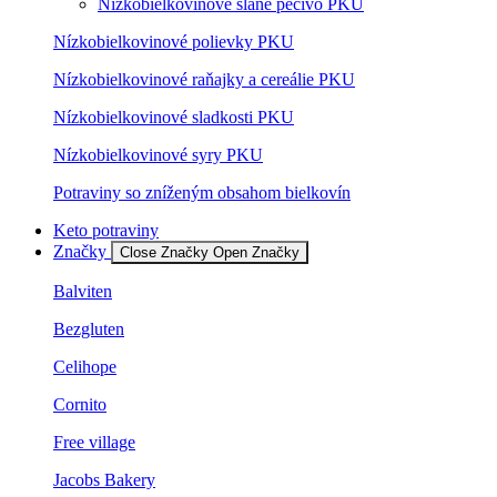
Nízkobielkovinové slané pečivo PKU
Nízkobielkovinové polievky PKU
Nízkobielkovinové raňajky a cereálie PKU
Nízkobielkovinové sladkosti PKU
Nízkobielkovinové syry PKU
Potraviny so zníženým obsahom bielkovín
Keto potraviny
Značky
Close Značky
Open Značky
Balviten
Bezgluten
Celihope
Cornito
Free village
Jacobs Bakery