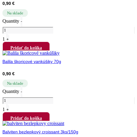
0,90
€
Na sklade
Quantity
-
1
+
Pridať do košíka
Balila škoricové vankúšiky 70g
0,90
€
Na sklade
Quantity
-
1
+
Pridať do košíka
Balviten bezlepkový croissant 3ks/150g