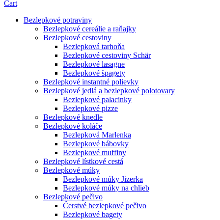
Cart
Bezlepkové potraviny
Bezlepkové cereálie a raňajky
Bezlepkové cestoviny
Bezlepková tarhoňa
Bezlepkové cestoviny Schär
Bezlepkové lasagne
Bezlepkové špagety
Bezlepkové instantné polievky
Bezlepkové jedlá a bezlepkové polotovary
Bezlepkové palacinky
Bezlepkové pizze
Bezlepkové knedle
Bezlepkové koláče
Bezlepková Marlenka
Bezlepkové bábovky
Bezlepkové muffiny
Bezlepkové lístkové cestá
Bezlepkové múky
Bezlepkové múky Jizerka
Bezlepkové múky na chlieb
Bezlepkové pečivo
Čerstvé bezlepkové pečivo
Bezlepkové bagety