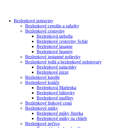
Bezlepkové potraviny
Bezlepkové cereálie a raňajky
Bezlepkové cestoviny
Bezlepková tarhoňa
Bezlepkové cestoviny Schär
Bezlepkové lasagne
Bezlepkové špagety
Bezlepkové instantné polievky
Bezlepkové jedlá a bezlepkové polotovary
Bezlepkové palacinky
Bezlepkové pizze
Bezlepkové knedle
Bezlepkové koláče
Bezlepková Marlenka
Bezlepkové bábovky
Bezlepkové muffiny
Bezlepkové lístkové cestá
Bezlepkové múky
Bezlepkové múky Jizerka
Bezlepkové múky na chlieb
Bezlepkové pečivo