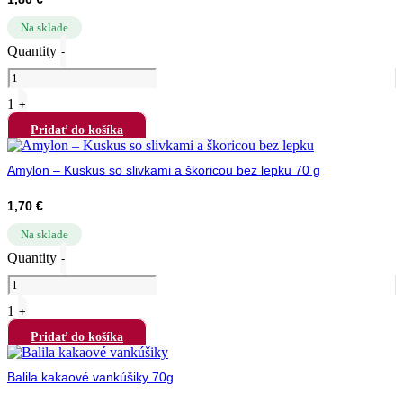
Na sklade
Quantity
-
1
+
Pridať do košíka
Amylon – Kuskus so slivkami a škoricou bez lepku 70 g
1,70
€
Na sklade
Quantity
-
1
+
Pridať do košíka
Balila kakaové vankúšiky 70g