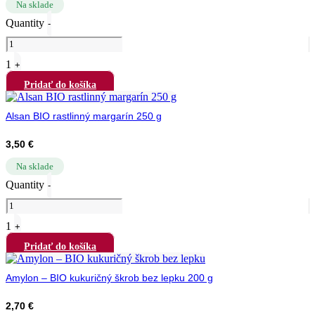
Na sklade
Quantity
-
1
+
Pridať do košíka
Alsan BIO rastlinný margarín 250 g
3,50
€
Na sklade
Quantity
-
1
+
Pridať do košíka
Amylon – BIO kukuričný škrob bez lepku 200 g
2,70
€