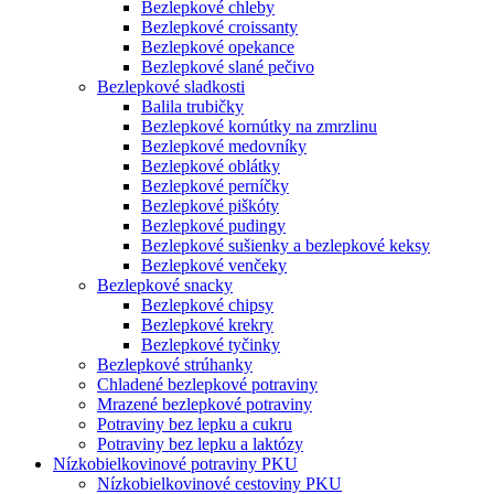
Bezlepkové chleby
Bezlepkové croissanty
Bezlepkové opekance
Bezlepkové slané pečivo
Bezlepkové sladkosti
Balila trubičky
Bezlepkové kornútky na zmrzlinu
Bezlepkové medovníky
Bezlepkové oblátky
Bezlepkové perníčky
Bezlepkové piškóty
Bezlepkové pudingy
Bezlepkové sušienky a bezlepkové keksy
Bezlepkové venčeky
Bezlepkové snacky
Bezlepkové chipsy
Bezlepkové krekry
Bezlepkové tyčinky
Bezlepkové strúhanky
Chladené bezlepkové potraviny
Mrazené bezlepkové potraviny
Potraviny bez lepku a cukru
Potraviny bez lepku a laktózy
Nízko­bielkovinové potraviny PKU
Nízko­bielkovinové cestoviny PKU