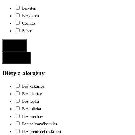
Balviten
Bezgluten
Cornito
Schär
Potvrdiť
Resetovať
Diéty a alergény
Bez kukurice
Bez laktózy
Bez lepku
Bez mlieka
Bez orechov
Bez palmového tuku
Bez pšeničného škrobu