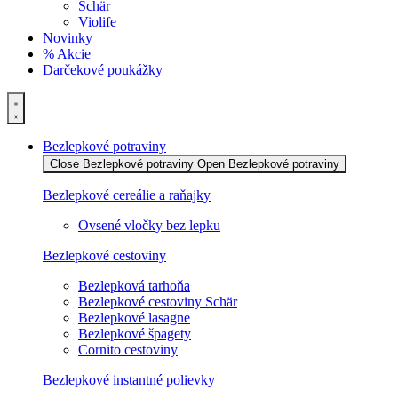
Schär
Violife
Novinky
% Akcie
Darčekové poukážky
Bezlepkové potraviny
Close Bezlepkové potraviny
Open Bezlepkové potraviny
Bezlepkové cereálie a raňajky
Ovsené vločky bez lepku
Bezlepkové cestoviny
Bezlepková tarhoňa
Bezlepkové cestoviny Schär
Bezlepkové lasagne
Bezlepkové špagety
Cornito cestoviny
Bezlepkové instantné polievky