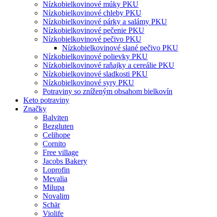
Nízko­bielkovinové múky PKU
Nízkobielkovinové chleby PKU
Nízkobielkovinové párky a salámy PKU
Nízkobielkovinové pečenie PKU
Nízkobielkovinové pečivo PKU
Nízkobielkovinové slané pečivo PKU
Nízkobielkovinové polievky PKU
Nízkobielkovinové raňajky a cereálie PKU
Nízkobielkovinové sladkosti PKU
Nízkobielkovinové syry PKU
Potraviny so zníženým obsahom bielkovín
Keto potraviny
Značky
Balviten
Bezgluten
Celihope
Cornito
Free village
Jacobs Bakery
Loprofin
Mevalia
Milupa
Novalim
Schär
Violife