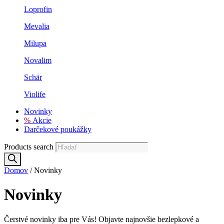
Loprofin
Mevalia
Milupa
Novalim
Schär
Violife
Novinky
%
Akcie
Darčekové poukážky
Products search
Domov
/ Novinky
Novinky
Čerstvé novinky iba pre Vás! Objavte najnovšie bezlepkové a