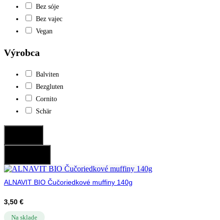
Bez sóje
Bez vajec
Vegan
Výrobca
Balviten
Bezgluten
Cornito
Schär
Potvrdiť
Resetovať
ALNAVIT BIO Čučoriedkové muffiny 140g
3,50
€
Na sklade