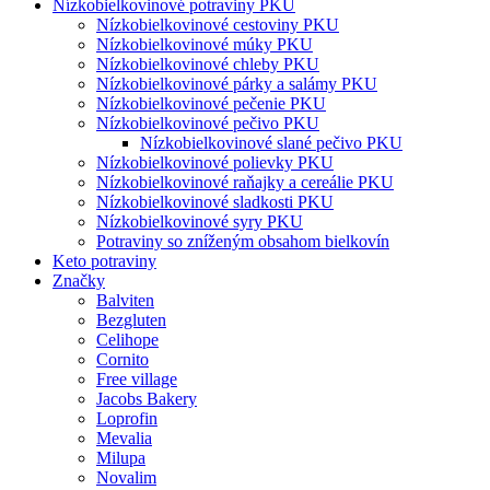
Nízko­bielkovinové potraviny PKU
Nízko­bielkovinové cestoviny PKU
Nízko­bielkovinové múky PKU
Nízkobielkovinové chleby PKU
Nízkobielkovinové párky a salámy PKU
Nízkobielkovinové pečenie PKU
Nízkobielkovinové pečivo PKU
Nízkobielkovinové slané pečivo PKU
Nízkobielkovinové polievky PKU
Nízkobielkovinové raňajky a cereálie PKU
Nízkobielkovinové sladkosti PKU
Nízkobielkovinové syry PKU
Potraviny so zníženým obsahom bielkovín
Keto potraviny
Značky
Balviten
Bezgluten
Celihope
Cornito
Free village
Jacobs Bakery
Loprofin
Mevalia
Milupa
Novalim