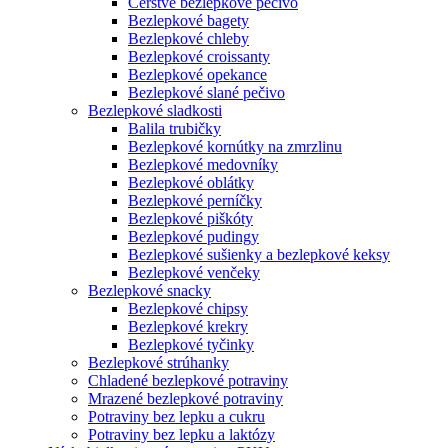
Čerstvé bezlepkové pečivo
Bezlepkové bagety
Bezlepkové chleby
Bezlepkové croissanty
Bezlepkové opekance
Bezlepkové slané pečivo
Bezlepkové sladkosti
Balila trubičky
Bezlepkové kornútky na zmrzlinu
Bezlepkové medovníky
Bezlepkové oblátky
Bezlepkové perníčky
Bezlepkové piškóty
Bezlepkové pudingy
Bezlepkové sušienky a bezlepkové keksy
Bezlepkové venčeky
Bezlepkové snacky
Bezlepkové chipsy
Bezlepkové krekry
Bezlepkové tyčinky
Bezlepkové strúhanky
Chladené bezlepkové potraviny
Mrazené bezlepkové potraviny
Potraviny bez lepku a cukru
Potraviny bez lepku a laktózy