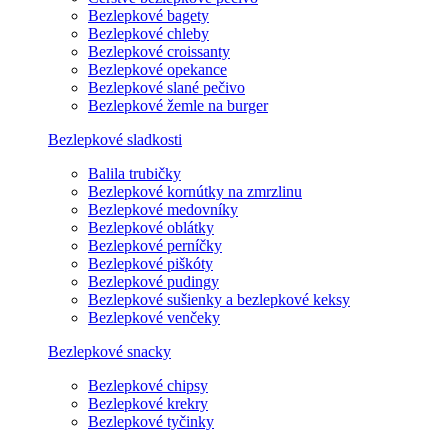
Bezlepkové bagety
Bezlepkové chleby
Bezlepkové croissanty
Bezlepkové opekance
Bezlepkové slané pečivo
Bezlepkové žemle na burger
Bezlepkové sladkosti
Balila trubičky
Bezlepkové kornútky na zmrzlinu
Bezlepkové medovníky
Bezlepkové oblátky
Bezlepkové perníčky
Bezlepkové piškóty
Bezlepkové pudingy
Bezlepkové sušienky a bezlepkové keksy
Bezlepkové venčeky
Bezlepkové snacky
Bezlepkové chipsy
Bezlepkové krekry
Bezlepkové tyčinky