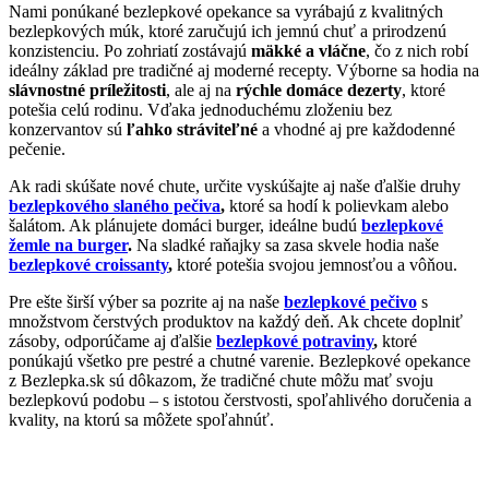
Nami ponúkané bezlepkové opekance sa vyrábajú z kvalitných
bezlepkových múk, ktoré zaručujú ich jemnú chuť a prirodzenú
konzistenciu. Po zohriatí zostávajú
mäkké a vláčne
, čo z nich robí
ideálny základ pre tradičné aj moderné recepty. Výborne sa hodia na
slávnostné príležitosti
, ale aj na
rýchle domáce dezerty
, ktoré
potešia celú rodinu. Vďaka jednoduchému zloženiu bez
konzervantov sú
ľahko stráviteľné
a vhodné aj pre každodenné
pečenie.
Ak radi skúšate nové chute, určite vyskúšajte aj naše ďalšie druhy
bezlepkového slaného pečiva
,
ktoré sa hodí k polievkam alebo
šalátom. Ak plánujete domáci burger, ideálne budú
bezlepkové
žemle na burger
.
Na sladké raňajky sa zasa skvele hodia naše
bezlepkové croissanty
,
ktoré potešia svojou jemnosťou a vôňou.
Pre ešte širší výber sa pozrite aj na naše
bezlepkové pečivo
s
množstvom čerstvých produktov na každý deň. Ak chcete doplniť
zásoby, odporúčame aj ďalšie
bezlepkové potraviny
,
ktoré
ponúkajú všetko pre pestré a chutné varenie. Bezlepkové opekance
z Bezlepka.sk sú dôkazom, že tradičné chute môžu mať svoju
bezlepkovú podobu – s istotou čerstvosti, spoľahlivého doručenia a
kvality, na ktorú sa môžete spoľahnúť.