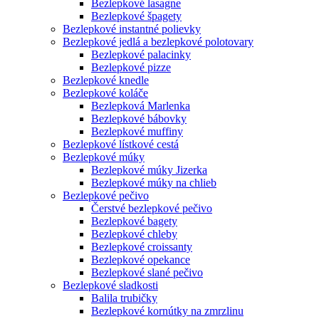
Bezlepkové lasagne
Bezlepkové špagety
Bezlepkové instantné polievky
Bezlepkové jedlá a bezlepkové polotovary
Bezlepkové palacinky
Bezlepkové pizze
Bezlepkové knedle
Bezlepkové koláče
Bezlepková Marlenka
Bezlepkové bábovky
Bezlepkové muffiny
Bezlepkové lístkové cestá
Bezlepkové múky
Bezlepkové múky Jizerka
Bezlepkové múky na chlieb
Bezlepkové pečivo
Čerstvé bezlepkové pečivo
Bezlepkové bagety
Bezlepkové chleby
Bezlepkové croissanty
Bezlepkové opekance
Bezlepkové slané pečivo
Bezlepkové sladkosti
Balila trubičky
Bezlepkové kornútky na zmrzlinu