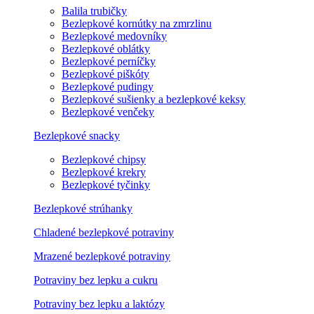
Balila trubičky
Bezlepkové kornútky na zmrzlinu
Bezlepkové medovníky
Bezlepkové oblátky
Bezlepkové perníčky
Bezlepkové piškóty
Bezlepkové pudingy
Bezlepkové sušienky a bezlepkové keksy
Bezlepkové venčeky
Bezlepkové snacky
Bezlepkové chipsy
Bezlepkové krekry
Bezlepkové tyčinky
Bezlepkové strúhanky
Chladené bezlepkové potraviny
Mrazené bezlepkové potraviny
Potraviny bez lepku a cukru
Potraviny bez lepku a laktózy