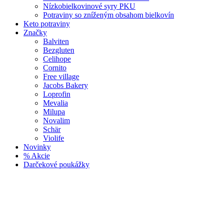
Nízkobielkovinové syry PKU
Potraviny so zníženým obsahom bielkovín
Keto potraviny
Značky
Balviten
Bezgluten
Celihope
Cornito
Free village
Jacobs Bakery
Loprofin
Mevalia
Milupa
Novalim
Schär
Violife
Novinky
% Akcie
Darčekové poukážky