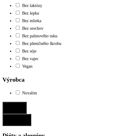
Bez laktózy
Bez lepku
Bez mlieka
Bez orechov
Bez palmového tuku
Bez pšeničného škrobu
Bez sóje
Bez vajec
Vegan
Výrobca
Novalim
Potvrdiť
Resetovať
Diéty a alergény