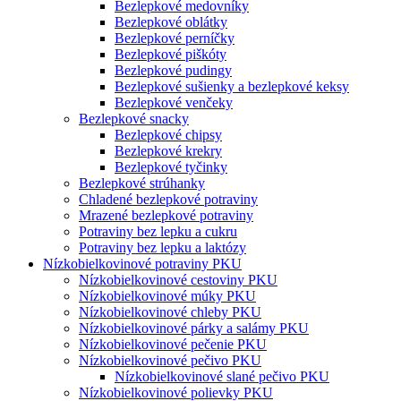
Bezlepkové medovníky
Bezlepkové oblátky
Bezlepkové perníčky
Bezlepkové piškóty
Bezlepkové pudingy
Bezlepkové sušienky a bezlepkové keksy
Bezlepkové venčeky
Bezlepkové snacky
Bezlepkové chipsy
Bezlepkové krekry
Bezlepkové tyčinky
Bezlepkové strúhanky
Chladené bezlepkové potraviny
Mrazené bezlepkové potraviny
Potraviny bez lepku a cukru
Potraviny bez lepku a laktózy
Nízko­bielkovinové potraviny PKU
Nízko­bielkovinové cestoviny PKU
Nízko­bielkovinové múky PKU
Nízkobielkovinové chleby PKU
Nízkobielkovinové párky a salámy PKU
Nízkobielkovinové pečenie PKU
Nízkobielkovinové pečivo PKU
Nízkobielkovinové slané pečivo PKU
Nízkobielkovinové polievky PKU