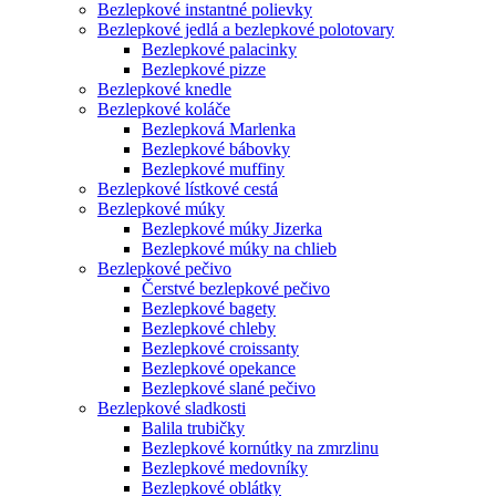
Bezlepkové instantné polievky
Bezlepkové jedlá a bezlepkové polotovary
Bezlepkové palacinky
Bezlepkové pizze
Bezlepkové knedle
Bezlepkové koláče
Bezlepková Marlenka
Bezlepkové bábovky
Bezlepkové muffiny
Bezlepkové lístkové cestá
Bezlepkové múky
Bezlepkové múky Jizerka
Bezlepkové múky na chlieb
Bezlepkové pečivo
Čerstvé bezlepkové pečivo
Bezlepkové bagety
Bezlepkové chleby
Bezlepkové croissanty
Bezlepkové opekance
Bezlepkové slané pečivo
Bezlepkové sladkosti
Balila trubičky
Bezlepkové kornútky na zmrzlinu
Bezlepkové medovníky
Bezlepkové oblátky