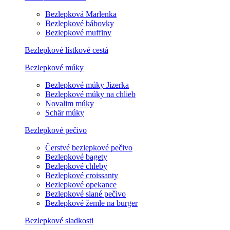
Bezlepková Marlenka
Bezlepkové bábovky
Bezlepkové muffiny
Bezlepkové lístkové cestá
Bezlepkové múky
Bezlepkové múky Jizerka
Bezlepkové múky na chlieb
Novalim múky
Schär múky
Bezlepkové pečivo
Čerstvé bezlepkové pečivo
Bezlepkové bagety
Bezlepkové chleby
Bezlepkové croissanty
Bezlepkové opekance
Bezlepkové slané pečivo
Bezlepkové žemle na burger
Bezlepkové sladkosti