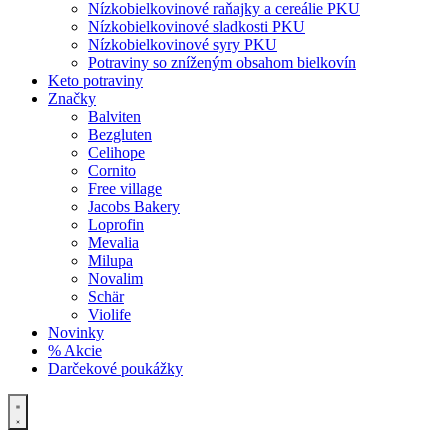
Nízkobielkovinové raňajky a cereálie PKU
Nízkobielkovinové sladkosti PKU
Nízkobielkovinové syry PKU
Potraviny so zníženým obsahom bielkovín
Keto potraviny
Značky
Balviten
Bezgluten
Celihope
Cornito
Free village
Jacobs Bakery
Loprofin
Mevalia
Milupa
Novalim
Schär
Violife
Novinky
% Akcie
Darčekové poukážky