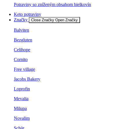
Potraviny so zníženým obsahom bielkovín
Keto potraviny
Značky
Close Značky
Open Značky
Balviten
Bezgluten
Celihope
Cornito
Free village
Jacobs Bakery
Loprofin
Mevalia
Milupa
Novalim
Schär