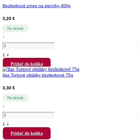
Bezlepková zmes na perníky 400g
3,20
€
Na sklade
Q
-
u
a
n
1
+
t
i
Pridať do košíka
t
y
Ilas Tortové oblátky bezlepkové 75g
3,30
€
Na sklade
Q
-
u
a
n
1
+
t
i
Pridať do košíka
t