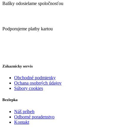
y
Balíky odosielame spoločnosťou
Podporujeme platby kartou
Zákaznícky servis
Obchodné podmienky
Ochana osobných údajov
Súbory cookies
Bezlepka
Náš príbeh
Odborné poradenstvo
Kontakt