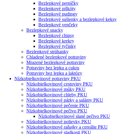
Bezlepkové perníčky
Bezlepkové piškóty
Bezlepkové pudingy
Bezlepkové sušienky a bezlepkové keksy
Bezlepkové venčeky
Bezlepkové snacky
Bezlepkové chipsy
Bezlepkové krekry
Bezlepkové tyčinky
Bezlepkové strúhanky
Chladené bezlepkové potraviny
Mrazené bezlepkové potraviny
Potraviny bez lepku a cukru
Potraviny bez lepku a laktózy
Nízko­bielkovinové potraviny PKU
Nízko­bielkovinové cestoviny PKU
Nízko­bielkovinové múky PKU
Nízkobielkovinové chleby PKU
Nízkobielkovinové párky a salámy PKU
Nízkobielkovinové pečenie PKU
Nízkobielkovinové pečivo PKU
Nízkobielkovinové slané pečivo PKU
Nízkobielkovinové polievky PKU
Nízkobielkovinové raňajky a cereálie PKU
Nízkobielkovinové sladkosti PKU