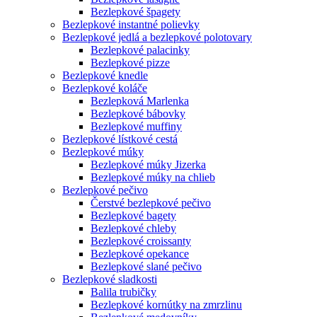
Bezlepkové špagety
Bezlepkové instantné polievky
Bezlepkové jedlá a bezlepkové polotovary
Bezlepkové palacinky
Bezlepkové pizze
Bezlepkové knedle
Bezlepkové koláče
Bezlepková Marlenka
Bezlepkové bábovky
Bezlepkové muffiny
Bezlepkové lístkové cestá
Bezlepkové múky
Bezlepkové múky Jizerka
Bezlepkové múky na chlieb
Bezlepkové pečivo
Čerstvé bezlepkové pečivo
Bezlepkové bagety
Bezlepkové chleby
Bezlepkové croissanty
Bezlepkové opekance
Bezlepkové slané pečivo
Bezlepkové sladkosti
Balila trubičky
Bezlepkové kornútky na zmrzlinu