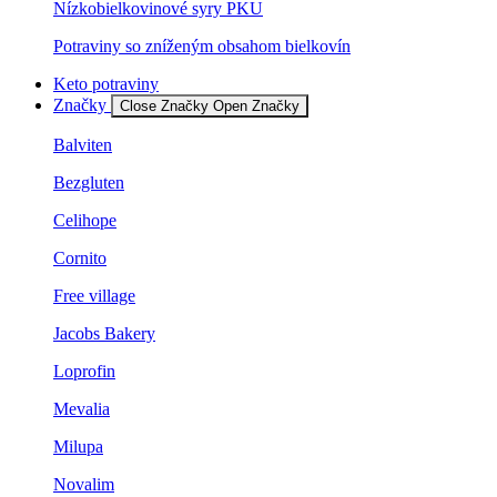
Nízkobielkovinové syry PKU
Potraviny so zníženým obsahom bielkovín
Keto potraviny
Značky
Close Značky
Open Značky
Balviten
Bezgluten
Celihope
Cornito
Free village
Jacobs Bakery
Loprofin
Mevalia
Milupa
Novalim