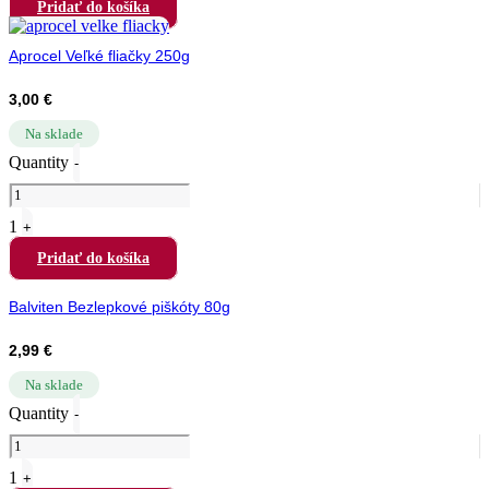
Pridať do košíka
Aprocel Veľké fliačky 250g
3,00
€
Na sklade
Quantity
-
1
+
Pridať do košíka
Balviten Bezlepkové piškóty 80g
2,99
€
Na sklade
Quantity
-
1
+