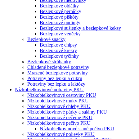
Bezlepkové medovníky
Bezlepkové oblátky
Bezlepkové perníčky
Bezlepkové piškóty
Bezlepkové pudingy
Bezlepkové sušienky a bezlepkové keksy
Bezlepkové venčeky
Bezlepkové snacky
Bezlepkové chipsy
Bezlepkové krekry
Bezlepkové tyčinky
Bezlepkové strúhanky
Chladené bezlepkové potraviny
Mrazené bezlepkové potraviny
Potraviny bez lepku a cukru
Potraviny bez lepku a laktózy
Nízko­bielkovinové potraviny PKU
Nízko­bielkovinové cestoviny PKU
Nízko­bielkovinové múky PKU
Nízkobielkovinové chleby PKU
Nízkobielkovinové párky a salámy PKU
Nízkobielkovinové pečenie PKU
Nízkobielkovinové pečivo PKU
Nízkobielkovinové slané pečivo PKU
Nízkobielkovinové polievky PKU