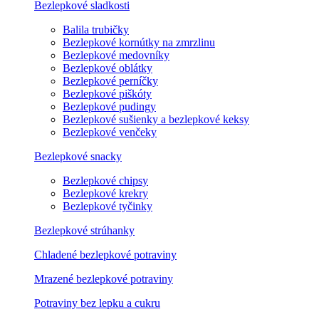
Bezlepkové sladkosti
Balila trubičky
Bezlepkové kornútky na zmrzlinu
Bezlepkové medovníky
Bezlepkové oblátky
Bezlepkové perníčky
Bezlepkové piškóty
Bezlepkové pudingy
Bezlepkové sušienky a bezlepkové keksy
Bezlepkové venčeky
Bezlepkové snacky
Bezlepkové chipsy
Bezlepkové krekry
Bezlepkové tyčinky
Bezlepkové strúhanky
Chladené bezlepkové potraviny
Mrazené bezlepkové potraviny
Potraviny bez lepku a cukru