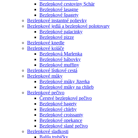
Bezlepkové cestoviny Schär
Bezlepkové lasagne
Bezlepkové špagety
Bezlepkové instantné polievky
Bezlepkové jedlá a bezlepkové polotovary
Bezlepkové palacinky
Bezlepkové pizze
Bezlepkové knedle
Bezlepkové koláče
Bezlepková Marlenka
Bezlepkové bábovky
Bezlepkové muffiny
Bezlepkové lístkové cestá
Bezlepkové múky
Bezlepkové múky Jizerka
Bezlepkové múky na chlieb
Bezlepkové pečivo
Čerstvé bezlepkové pečivo
Bezlepkové bagety
Bezlepkové chleby
Bezlepkové croissanty
Bezlepkové opekance
Bezlepkové slané pečivo
Bezlepkové sladkosti
Balila trubičky