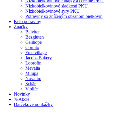
Nízkobielkovinové raňajky a cereálie PKU
Nízkobielkovinové sladkosti PKU
Nízkobielkovinové syry PKU
Potraviny so zníženým obsahom bielkovín
Keto potraviny
Značky
Balviten
Bezgluten
Celihope
Cornito
Free village
Jacobs Bakery
Loprofin
Mevalia
Milupa
Novalim
Schär
Violife
Novinky
% Akcie
Darčekové poukážky