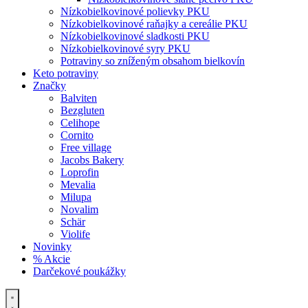
Nízkobielkovinové polievky PKU
Nízkobielkovinové raňajky a cereálie PKU
Nízkobielkovinové sladkosti PKU
Nízkobielkovinové syry PKU
Potraviny so zníženým obsahom bielkovín
Keto potraviny
Značky
Balviten
Bezgluten
Celihope
Cornito
Free village
Jacobs Bakery
Loprofin
Mevalia
Milupa
Novalim
Schär
Violife
Novinky
% Akcie
Darčekové poukážky