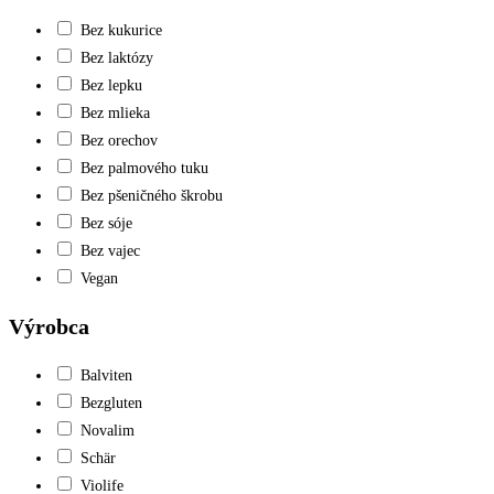
Bez kukurice
Bez laktózy
Bez lepku
Bez mlieka
Bez orechov
Bez palmového tuku
Bez pšeničného škrobu
Bez sóje
Bez vajec
Vegan
Výrobca
Balviten
Bezgluten
Novalim
Schär
Violife