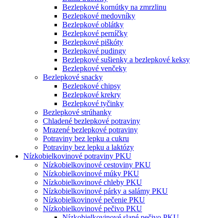
Bezlepkové kornútky na zmrzlinu
Bezlepkové medovníky
Bezlepkové oblátky
Bezlepkové perníčky
Bezlepkové piškóty
Bezlepkové pudingy
Bezlepkové sušienky a bezlepkové keksy
Bezlepkové venčeky
Bezlepkové snacky
Bezlepkové chipsy
Bezlepkové krekry
Bezlepkové tyčinky
Bezlepkové strúhanky
Chladené bezlepkové potraviny
Mrazené bezlepkové potraviny
Potraviny bez lepku a cukru
Potraviny bez lepku a laktózy
Nízko­bielkovinové potraviny PKU
Nízko­bielkovinové cestoviny PKU
Nízko­bielkovinové múky PKU
Nízkobielkovinové chleby PKU
Nízkobielkovinové párky a salámy PKU
Nízkobielkovinové pečenie PKU
Nízkobielkovinové pečivo PKU
Nízkobielkovinové slané pečivo PKU