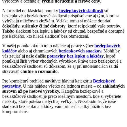
výrobcov a oceníte aj
rýchle doručenie a férové ceny
.
Na rozdiel od klasickej ponuky
bezlepkových sladkostí
sú
bezlepkové a bezlaktózové sladkosti prispôsobené aj tým, ktorí sa
vyhýbajú mliečnym zložkám. Vďaka tomu si môžete dopriať
čokolády, sušienky či iné dobroty
, ktoré rešpektujú vaše potreby.
Takéto sladkosti bez lepku a laktózy sú chutné, bezpečné a dostupné
pre každého, kto hľadá sladkosť bez obmedzení.
V našej ponuke okrem toho nájdete aj pestrý výber
bezlepkových
koláčov
alebo aj chrumkavých
bezlepkových snackov
.
Mohli by
vás zaujať aj naše ďalšie
potraviny bez lepku
a laktózy
, ktoré
ponúkajú širší výber vhodných výrobkov. Práve tieto bezlepkové a
bezlaktózové sladkosti sú dôkazom, že aj pri intoleranciách sa dá
stravovať
chutne a rozmanito.
Pre kompletný prehľad navštívte hlavnú kategóriu
Bezlepkové
potraviny
.
U nás nájdete všetko na jednom mieste – od
základných
surovín až po hotové výrobky.
Kategória bezlepkové a
bezlaktózové sladkosti je preto ideálnym miestom, kde si vyberiete
maškrty, ktoré potešia malých aj veľkých. Nezabudnite, že naše
sladkosti bez lepku a laktózy vám prinesú sladký pôžitok bez
kompromisov.