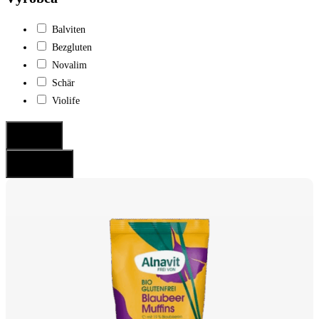
Balviten
Bezgluten
Novalim
Schär
Violife
Potvrdiť
Resetovať