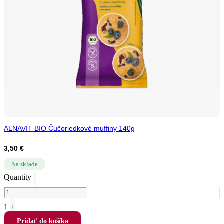
ALNAVIT BIO Čučoriedkové muffiny 140g
3,50
€
Na sklade
Quantity
-
1
+
Pridať do košíka