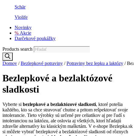
Schär
Violife
Novinky
%
Akcie
Darčekové poukážky
Products search
Domov
/
Bezlepkové potraviny
/
Potraviny bez lepku a laktózy
/ Bezl
Bezlepkové a bezlaktózové
sladkosti
Vyberte si
bezlepkové a bezlaktózové sladkosti
, ktoré potešia
každého, kto sa chce stravovať chutne a pritom rešpektovať svoje
intolerancie. Tieto výrobky sú určené pre celiatikov aj pre ľudí s
intoleranciou na laktózu, ale oslovia aj všetkých, ktorí hľadajú
zdravšie alternatívy ku klasickým maškrtám. V e-shope Bezlepka.sk
si môžete vybrať bezlepkové a bezlaktózové sladkosti od rôznych