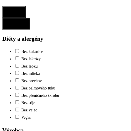
Potvrdiť
Resetovať
Diéty a alergény
Bez kukurice
Bez laktózy
Bez lepku
Bez mlieka
Bez orechov
Bez palmového tuku
Bez pšeničného škrobu
Bez sóje
Bez vajec
Vegan
Výrobca