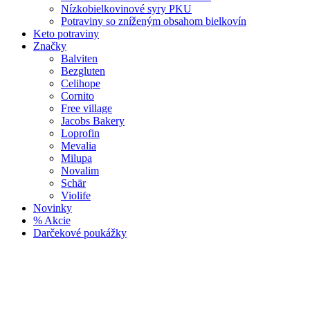
Nízkobielkovinové syry PKU
Potraviny so zníženým obsahom bielkovín
Keto potraviny
Značky
Balviten
Bezgluten
Celihope
Cornito
Free village
Jacobs Bakery
Loprofin
Mevalia
Milupa
Novalim
Schär
Violife
Novinky
% Akcie
Darčekové poukážky