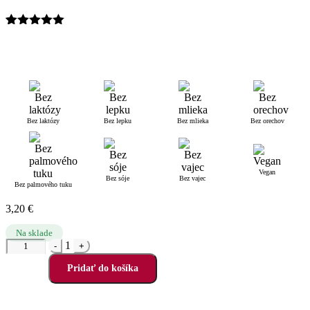
Hodnotenie
1
5.00
z 5 na
základe
zákazníckej
recenzie
Bez laktózy
Bez lepku
Bez mlieka
Bez orechov
Vegan
Bez sóje
Bez vajec
Bez palmového tuku
3,20
€
Na sklade
Quantity
1
-
+
Pridať do košíka