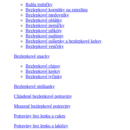
Balila trubičky
Bezlepkové kornútky na zmrzlinu
Bezlepkové medovníky
Bezlepkové oblátky
Bezlepkové perníčky
Bezlepkové piškóty
Bezlepkové pudingy
Bezlepkové sušienky a bezlepkové keksy
Bezlepkové venčeky
Bezlepkové snacky
Bezlepkové chipsy
Bezlepkové krekry
Bezlepkové tyčinky
Bezlepkové strúhanky
Chladené bezlepkové potraviny
Mrazené bezlepkové potraviny
Potraviny bez lepku a cukru
Potraviny bez lepku a laktózy