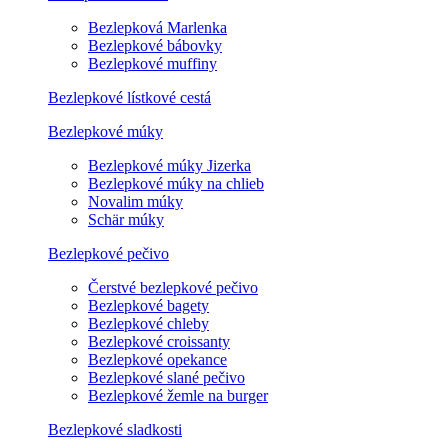
Bezlepková Marlenka
Bezlepkové bábovky
Bezlepkové muffiny
Bezlepkové lístkové cestá
Bezlepkové múky
Bezlepkové múky Jizerka
Bezlepkové múky na chlieb
Novalim múky
Schär múky
Bezlepkové pečivo
Čerstvé bezlepkové pečivo
Bezlepkové bagety
Bezlepkové chleby
Bezlepkové croissanty
Bezlepkové opekance
Bezlepkové slané pečivo
Bezlepkové žemle na burger
Bezlepkové sladkosti