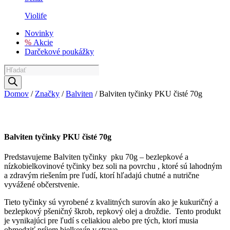
Violife
Novinky
%
Akcie
Darčekové poukážky
Products
search
Domov
/
Značky
/
Balviten
/ Balviten tyčinky PKU čisté 70g
Balviten tyčinky PKU čisté 70g
Predstavujeme Balviten tyčinky pku 70g – bezlepkové a
nízkobielkovinové tyčinky bez soli na povrchu , ktoré sú lahodným
a zdravým riešením pre ľudí, ktorí hľadajú chutné a nutrične
vyvážené občerstvenie.
Tieto tyčinky sú vyrobené z kvalitných surovín ako je kukuričný a
bezlepkový pšeničný škrob, repkový olej a droždie. Tento produkt
je vynikajúci pre ľudí s celiakiou alebo pre tých, ktorí musia
obmedziť príjem bielkovín v strave.