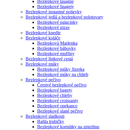
Bezlepkové lasagne
Bezlepkové špagety
Bezlepkové instantné polievky
Bezlepkové jedlá a bezlepkové polotovary
Bezlepkové palacinky
Bezlepkové pizze
Bezlepkové knedle
Bezlepkové koláče
Bezlepková Marlenka
Bezlepkové bábovky
Bezlepkové muffiny
Bezlepkové lístkové cestá
Bezlepkové múky
Bezlepkové múky Jizerka
Bezlepkové múky na chlieb
Bezlepkové pečivo
Čerstvé bezlepkové pečivo
Bezlepkové bagety
Bezlepkové chleby
Bezlepkové croissanty
Bezlepkové opekance
Bezlepkové slané pečivo
Bezlepkové sladkosti
Balila trubičky
Bezlepkové kornútky na zmrzlinu