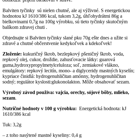
Balviten tyčinky sú nielen chutné, ale aj výživné. S energetickou
hodnotou kJ 1610/386 kcal, tukom 3,2g, úhľohydrátmi 86g a
bielkovinami 0,7g na 100g výrobku, sú tieto tyčinky skutočným
balíkom zdravej chuti .
Objednajte si Balviten tyčinky slané pku 70g ešte dnes a užite si
zdravé a chutné občerstvenie kedykoľvek a kdekoľvek!
Zloženie:
kukuričný škrob, bezlepkový pšeničný škrob, voda,
repkový olej, cukor, droždie, zahusťovacie látky: guarová
guma,hydroxypropylmetylceluloza; soľ, zemiakové vlákno,
emulgátory: repkový lecitín, mono- a diglyceridy mastných kyselín;
kypriace činidlá: hydrogenuhličitan amónny, hydrogenuhličitan
sodný; regulátor kyslosti:glukonolakton. Môže obsahovať sezam.
Výrobný závod používa: vajcia, orechy, sójové bôby, mlieko,
sezam
.
Nutričné ​​hodnoty v 100 g výrobku:
Energetická hodnota: kJ
1610/386 kcal
Tuk: 3,2g
– z toho nasýtené mastné kyseliny: 0,4 g