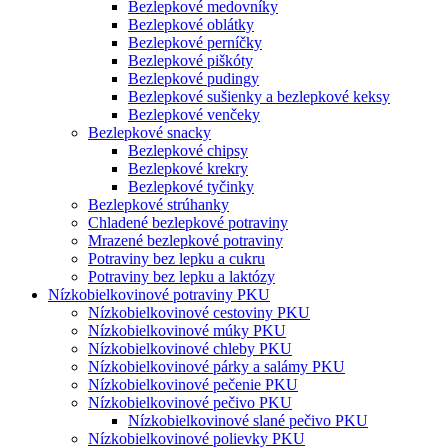
Bezlepkové medovníky
Bezlepkové oblátky
Bezlepkové perníčky
Bezlepkové piškóty
Bezlepkové pudingy
Bezlepkové sušienky a bezlepkové keksy
Bezlepkové venčeky
Bezlepkové snacky
Bezlepkové chipsy
Bezlepkové krekry
Bezlepkové tyčinky
Bezlepkové strúhanky
Chladené bezlepkové potraviny
Mrazené bezlepkové potraviny
Potraviny bez lepku a cukru
Potraviny bez lepku a laktózy
Nízko­bielkovinové potraviny PKU
Nízko­bielkovinové cestoviny PKU
Nízko­bielkovinové múky PKU
Nízkobielkovinové chleby PKU
Nízkobielkovinové párky a salámy PKU
Nízkobielkovinové pečenie PKU
Nízkobielkovinové pečivo PKU
Nízkobielkovinové slané pečivo PKU
Nízkobielkovinové polievky PKU