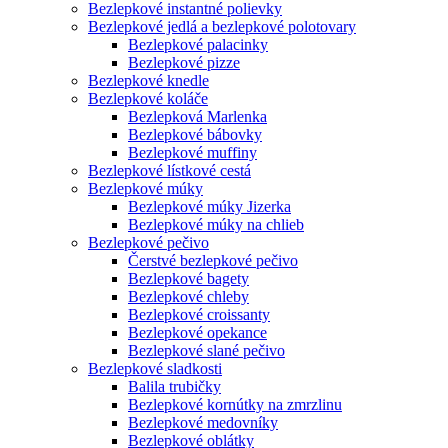
Bezlepkové instantné polievky
Bezlepkové jedlá a bezlepkové polotovary
Bezlepkové palacinky
Bezlepkové pizze
Bezlepkové knedle
Bezlepkové koláče
Bezlepková Marlenka
Bezlepkové bábovky
Bezlepkové muffiny
Bezlepkové lístkové cestá
Bezlepkové múky
Bezlepkové múky Jizerka
Bezlepkové múky na chlieb
Bezlepkové pečivo
Čerstvé bezlepkové pečivo
Bezlepkové bagety
Bezlepkové chleby
Bezlepkové croissanty
Bezlepkové opekance
Bezlepkové slané pečivo
Bezlepkové sladkosti
Balila trubičky
Bezlepkové kornútky na zmrzlinu
Bezlepkové medovníky
Bezlepkové oblátky