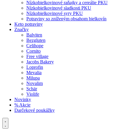
Nízkobielkovinové raňajky a cereálie PKU
Nízkobielkovinové sladkosti PKU
Nízkobielkovinové syry PKU
Potraviny so zníženým obsahom bielkovín
Keto potraviny
Značky
Balviten
Bezgluten
Celihope
Cornito
Free village
Jacobs Bakery
Loprofin
Mevalia
Milupa
Novalim
Schär
Violife
Novinky
% Akcie
Darčekové poukážky