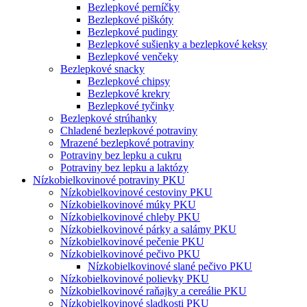
Bezlepkové perníčky
Bezlepkové piškóty
Bezlepkové pudingy
Bezlepkové sušienky a bezlepkové keksy
Bezlepkové venčeky
Bezlepkové snacky
Bezlepkové chipsy
Bezlepkové krekry
Bezlepkové tyčinky
Bezlepkové strúhanky
Chladené bezlepkové potraviny
Mrazené bezlepkové potraviny
Potraviny bez lepku a cukru
Potraviny bez lepku a laktózy
Nízko­bielkovinové potraviny PKU
Nízko­bielkovinové cestoviny PKU
Nízko­bielkovinové múky PKU
Nízkobielkovinové chleby PKU
Nízkobielkovinové párky a salámy PKU
Nízkobielkovinové pečenie PKU
Nízkobielkovinové pečivo PKU
Nízkobielkovinové slané pečivo PKU
Nízkobielkovinové polievky PKU
Nízkobielkovinové raňajky a cereálie PKU
Nízkobielkovinové sladkosti PKU