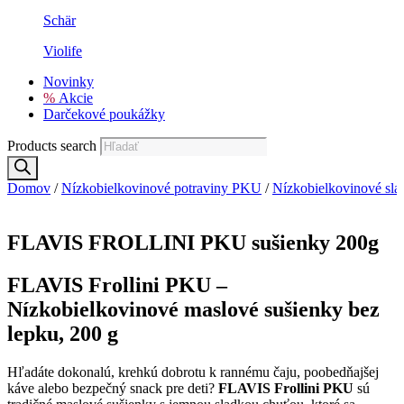
Schär
Violife
Novinky
%
Akcie
Darčekové poukážky
Products search
Domov
/
Nízko­bielkovinové potraviny PKU
/
Nízkobielkovinové sl
FLAVIS FROLLINI PKU sušienky 200g
FLAVIS Frollini PKU –
Nízkobielkovinové maslové sušienky bez
lepku, 200 g
Hľadáte dokonalú, krehkú dobrotu k rannému čaju, poobedňajšej
káve alebo bezpečný snack pre deti?
FLAVIS Frollini PKU
sú