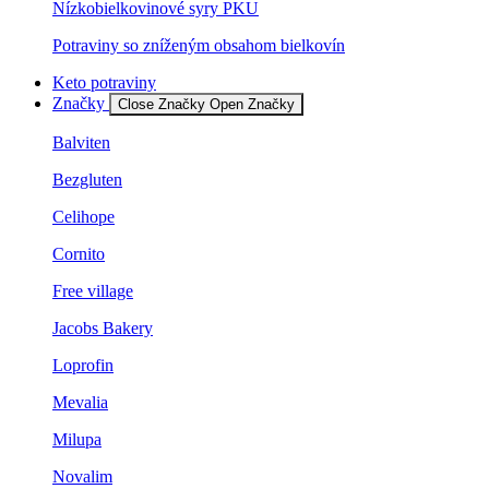
Nízkobielkovinové syry PKU
Potraviny so zníženým obsahom bielkovín
Keto potraviny
Značky
Close Značky
Open Značky
Balviten
Bezgluten
Celihope
Cornito
Free village
Jacobs Bakery
Loprofin
Mevalia
Milupa
Novalim