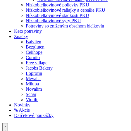
Nízkobielkovinové polievky PKU
Nízkobielkovinové raňajky a cereálie PKU
Nízkobielkovinové sladkosti PKU
Nízkobielkovinové syry PKU
Potraviny so zníženým obsahom bielkovín
Keto potraviny
Značky
Balviten
Bezgluten
Celihope
Cornito
Free village
Jacobs Bakery
Loprofin
Mevalia
Milupa
Novalim
Schär
Violife
Novinky
% Akcie
Darčekové poukážky