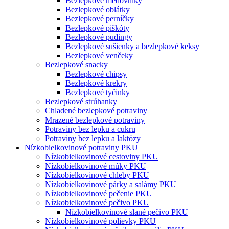
Bezlepkové medovníky
Bezlepkové oblátky
Bezlepkové perníčky
Bezlepkové piškóty
Bezlepkové pudingy
Bezlepkové sušienky a bezlepkové keksy
Bezlepkové venčeky
Bezlepkové snacky
Bezlepkové chipsy
Bezlepkové krekry
Bezlepkové tyčinky
Bezlepkové strúhanky
Chladené bezlepkové potraviny
Mrazené bezlepkové potraviny
Potraviny bez lepku a cukru
Potraviny bez lepku a laktózy
Nízko­bielkovinové potraviny PKU
Nízko­bielkovinové cestoviny PKU
Nízko­bielkovinové múky PKU
Nízkobielkovinové chleby PKU
Nízkobielkovinové párky a salámy PKU
Nízkobielkovinové pečenie PKU
Nízkobielkovinové pečivo PKU
Nízkobielkovinové slané pečivo PKU
Nízkobielkovinové polievky PKU