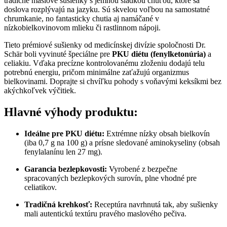
tradičné maslové sušienky s jemnou sladkou chuťou, ktoré sa
doslova rozplývajú na jazyku. Sú skvelou voľbou na samostatné
chrumkanie, no fantasticky chutia aj namáčané v
nízkobielkovinovom mlieku či rastlinnom nápoji.
Tieto prémiové sušienky od medicínskej divízie spoločnosti Dr.
Schär boli vyvinuté špeciálne pre
PKU diétu (fenylketonúria)
a
celiakiu. Vďaka precízne kontrolovanému zloženiu dodajú telu
potrebnú energiu, pričom minimálne zaťažujú organizmus
bielkovinami. Doprajte si chvíľku pohody s voňavými keksíkmi bez
akýchkoľvek výčitiek.
Hlavné výhody produktu:
Ideálne pre PKU diétu:
Extrémne nízky obsah bielkovín
(iba 0,7 g na 100 g) a prísne sledované aminokyseliny (obsah
fenylalanínu len 27 mg).
Garancia bezlepkovosti:
Vyrobené z bezpečne
spracovaných bezlepkových surovín, plne vhodné pre
celiatikov.
Tradičná krehkosť:
Receptúra navrhnutá tak, aby sušienky
mali autentickú textúru pravého maslového pečiva.