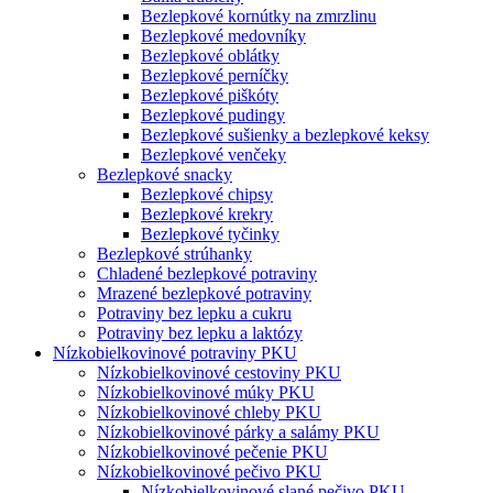
Bezlepkové kornútky na zmrzlinu
Bezlepkové medovníky
Bezlepkové oblátky
Bezlepkové perníčky
Bezlepkové piškóty
Bezlepkové pudingy
Bezlepkové sušienky a bezlepkové keksy
Bezlepkové venčeky
Bezlepkové snacky
Bezlepkové chipsy
Bezlepkové krekry
Bezlepkové tyčinky
Bezlepkové strúhanky
Chladené bezlepkové potraviny
Mrazené bezlepkové potraviny
Potraviny bez lepku a cukru
Potraviny bez lepku a laktózy
Nízko­bielkovinové potraviny PKU
Nízko­bielkovinové cestoviny PKU
Nízko­bielkovinové múky PKU
Nízkobielkovinové chleby PKU
Nízkobielkovinové párky a salámy PKU
Nízkobielkovinové pečenie PKU
Nízkobielkovinové pečivo PKU
Nízkobielkovinové slané pečivo PKU