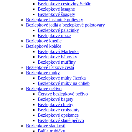
Bezlepkové cestoviny Schär
Bezlepkové lasagne
Bezlepkové špagety
Bezlepkové instantné polievky
Bezlepkové jedlá a bezlepkové polotovary
Bezlepkové palacinky
Bezlepkové pizze
Bezlepkové knedle
Bezlepkové koláče
Bezlepková Marlenka
Bezlepkové bábovky
Bezlepkové muffiny
Bezlepkové lístkové cestá
Bezlepkové múky
Bezlepkové múky Jizerka
Bezlepkové múky na chlieb
Bezlepkové pečivo
Čerstvé bezlepkové pečivo
Bezlepkové bagety
Bezlepkové chleby
Bezlepkové croissanty
Bezlepkové opekance
Bezlepkové slané pečivo
Bezlepkové sladkosti
Balila trubičky