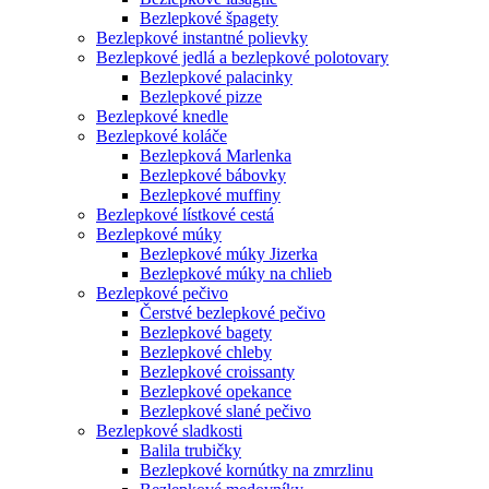
Bezlepkové špagety
Bezlepkové instantné polievky
Bezlepkové jedlá a bezlepkové polotovary
Bezlepkové palacinky
Bezlepkové pizze
Bezlepkové knedle
Bezlepkové koláče
Bezlepková Marlenka
Bezlepkové bábovky
Bezlepkové muffiny
Bezlepkové lístkové cestá
Bezlepkové múky
Bezlepkové múky Jizerka
Bezlepkové múky na chlieb
Bezlepkové pečivo
Čerstvé bezlepkové pečivo
Bezlepkové bagety
Bezlepkové chleby
Bezlepkové croissanty
Bezlepkové opekance
Bezlepkové slané pečivo
Bezlepkové sladkosti
Balila trubičky
Bezlepkové kornútky na zmrzlinu