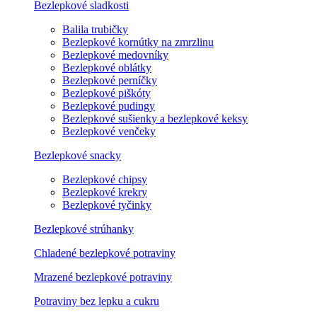
Bezlepkové sladkosti
Balila trubičky
Bezlepkové kornútky na zmrzlinu
Bezlepkové medovníky
Bezlepkové oblátky
Bezlepkové perníčky
Bezlepkové piškóty
Bezlepkové pudingy
Bezlepkové sušienky a bezlepkové keksy
Bezlepkové venčeky
Bezlepkové snacky
Bezlepkové chipsy
Bezlepkové krekry
Bezlepkové tyčinky
Bezlepkové strúhanky
Chladené bezlepkové potraviny
Mrazené bezlepkové potraviny
Potraviny bez lepku a cukru