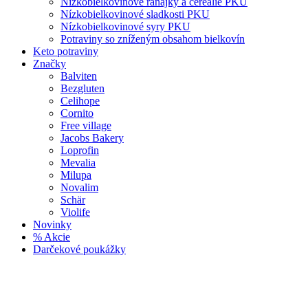
Nízkobielkovinové raňajky a cereálie PKU
Nízkobielkovinové sladkosti PKU
Nízkobielkovinové syry PKU
Potraviny so zníženým obsahom bielkovín
Keto potraviny
Značky
Balviten
Bezgluten
Celihope
Cornito
Free village
Jacobs Bakery
Loprofin
Mevalia
Milupa
Novalim
Schär
Violife
Novinky
% Akcie
Darčekové poukážky