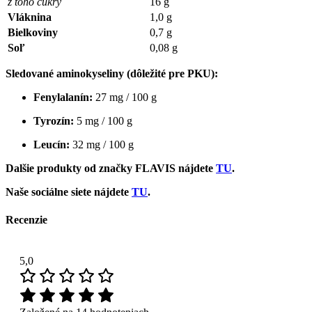
z toho cukry
16 g
Vláknina
1,0 g
Bielkoviny
0,7 g
Soľ
0,08 g
Sledované aminokyseliny (dôležité pre PKU):
Fenylalanín:
27 mg / 100 g
Tyrozín:
5 mg / 100 g
Leucín:
32 mg / 100 g
Dalšie produkty od značky FLAVIS nájdete
TU
.
Naše sociálne siete nájdete
TU
.
Recenzie
5,0