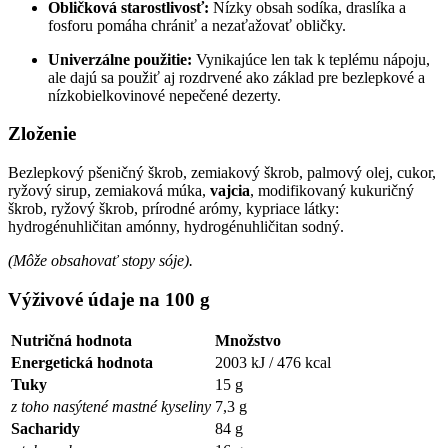
Obličková starostlivosť:
Nízky obsah sodíka, draslíka a
fosforu pomáha chrániť a nezaťažovať obličky.
Univerzálne použitie:
Vynikajúce len tak k teplému nápoju,
ale dajú sa použiť aj rozdrvené ako základ pre bezlepkové a
nízkobielkovinové nepečené dezerty.
Zloženie
Bezlepkový pšeničný škrob, zemiakový škrob, palmový olej, cukor,
ryžový sirup, zemiaková múka,
vajcia
, modifikovaný kukuričný
škrob, ryžový škrob, prírodné arómy, kypriace látky:
hydrogénuhličitan amónny, hydrogénuhličitan sodný.
(Môže obsahovať stopy sóje).
Výživové údaje na 100 g
Nutričná hodnota
Množstvo
Energetická hodnota
2003 kJ / 476 kcal
Tuky
15 g
z toho nasýtené mastné kyseliny
7,3 g
Sacharidy
84 g