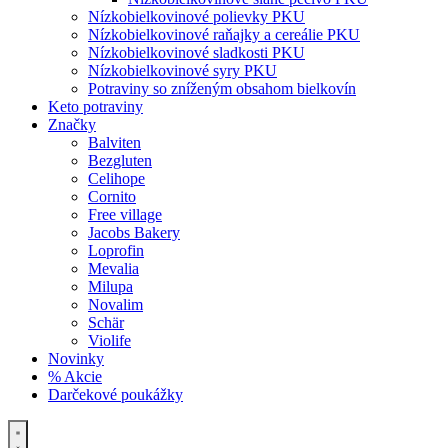
Nízkobielkovinové polievky PKU
Nízkobielkovinové raňajky a cereálie PKU
Nízkobielkovinové sladkosti PKU
Nízkobielkovinové syry PKU
Potraviny so zníženým obsahom bielkovín
Keto potraviny
Značky
Balviten
Bezgluten
Celihope
Cornito
Free village
Jacobs Bakery
Loprofin
Mevalia
Milupa
Novalim
Schär
Violife
Novinky
% Akcie
Darčekové poukážky