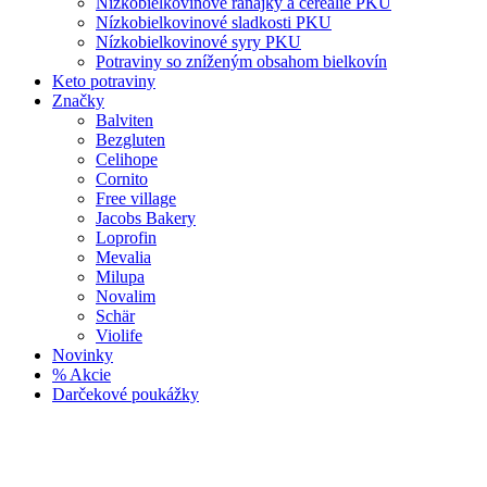
Nízkobielkovinové raňajky a cereálie PKU
Nízkobielkovinové sladkosti PKU
Nízkobielkovinové syry PKU
Potraviny so zníženým obsahom bielkovín
Keto potraviny
Značky
Balviten
Bezgluten
Celihope
Cornito
Free village
Jacobs Bakery
Loprofin
Mevalia
Milupa
Novalim
Schär
Violife
Novinky
% Akcie
Darčekové poukážky