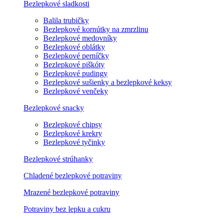
Bezlepkové sladkosti
Balila trubičky
Bezlepkové kornútky na zmrzlinu
Bezlepkové medovníky
Bezlepkové oblátky
Bezlepkové perníčky
Bezlepkové piškóty
Bezlepkové pudingy
Bezlepkové sušienky a bezlepkové keksy
Bezlepkové venčeky
Bezlepkové snacky
Bezlepkové chipsy
Bezlepkové krekry
Bezlepkové tyčinky
Bezlepkové strúhanky
Chladené bezlepkové potraviny
Mrazené bezlepkové potraviny
Potraviny bez lepku a cukru