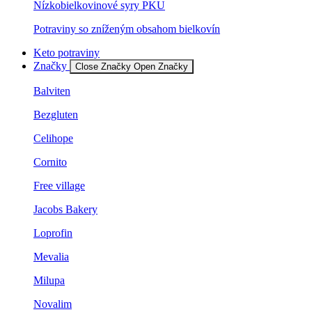
Nízkobielkovinové syry PKU
Potraviny so zníženým obsahom bielkovín
Keto potraviny
Značky
Close Značky
Open Značky
Balviten
Bezgluten
Celihope
Cornito
Free village
Jacobs Bakery
Loprofin
Mevalia
Milupa
Novalim