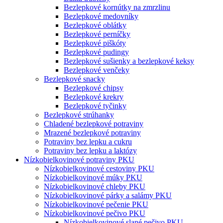
Bezlepkové kornútky na zmrzlinu
Bezlepkové medovníky
Bezlepkové oblátky
Bezlepkové perníčky
Bezlepkové piškóty
Bezlepkové pudingy
Bezlepkové sušienky a bezlepkové keksy
Bezlepkové venčeky
Bezlepkové snacky
Bezlepkové chipsy
Bezlepkové krekry
Bezlepkové tyčinky
Bezlepkové strúhanky
Chladené bezlepkové potraviny
Mrazené bezlepkové potraviny
Potraviny bez lepku a cukru
Potraviny bez lepku a laktózy
Nízko­bielkovinové potraviny PKU
Nízko­bielkovinové cestoviny PKU
Nízko­bielkovinové múky PKU
Nízkobielkovinové chleby PKU
Nízkobielkovinové párky a salámy PKU
Nízkobielkovinové pečenie PKU
Nízkobielkovinové pečivo PKU
Nízkobielkovinové slané pečivo PKU