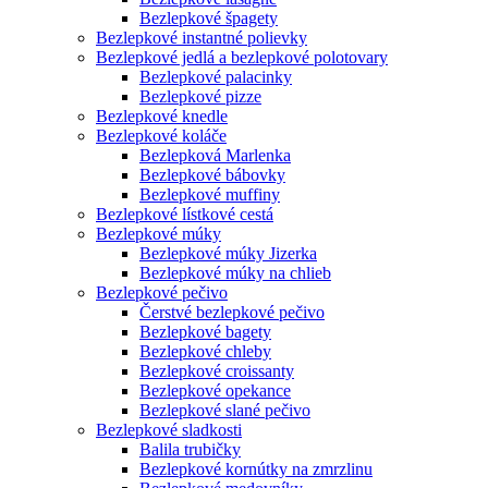
Bezlepkové špagety
Bezlepkové instantné polievky
Bezlepkové jedlá a bezlepkové polotovary
Bezlepkové palacinky
Bezlepkové pizze
Bezlepkové knedle
Bezlepkové koláče
Bezlepková Marlenka
Bezlepkové bábovky
Bezlepkové muffiny
Bezlepkové lístkové cestá
Bezlepkové múky
Bezlepkové múky Jizerka
Bezlepkové múky na chlieb
Bezlepkové pečivo
Čerstvé bezlepkové pečivo
Bezlepkové bagety
Bezlepkové chleby
Bezlepkové croissanty
Bezlepkové opekance
Bezlepkové slané pečivo
Bezlepkové sladkosti
Balila trubičky
Bezlepkové kornútky na zmrzlinu