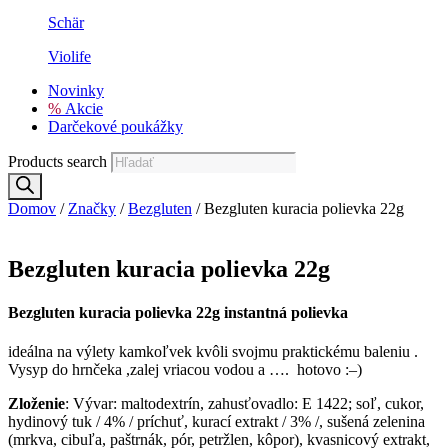
Schär
Violife
Novinky
%
Akcie
Darčekové poukážky
Products search
Domov
/
Značky
/
Bezgluten
/ Bezgluten kuracia polievka 22g
Bezgluten kuracia polievka 22g
Bezgluten kuracia polievka 22g instantná polievka
ideálna na výlety kamkoľvek kvôli svojmu praktickému baleniu .
Vysyp do hrnčeka ,zalej vriacou vodou a …. hotovo :–)
Zloženie
: Vývar: maltodextrín, zahusťovadlo: E 1422; soľ, cukor,
hydinový tuk / 4% / príchuť, kurací extrakt / 3% /, sušená zelenina
(mrkva, cibuľa, paštrnák, pór, petržlen, kôpor), kvasnicový extrakt,