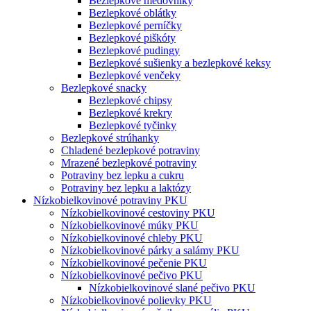
Bezlepkové medovníky
Bezlepkové oblátky
Bezlepkové perníčky
Bezlepkové piškóty
Bezlepkové pudingy
Bezlepkové sušienky a bezlepkové keksy
Bezlepkové venčeky
Bezlepkové snacky
Bezlepkové chipsy
Bezlepkové krekry
Bezlepkové tyčinky
Bezlepkové strúhanky
Chladené bezlepkové potraviny
Mrazené bezlepkové potraviny
Potraviny bez lepku a cukru
Potraviny bez lepku a laktózy
Nízko­bielkovinové potraviny PKU
Nízko­bielkovinové cestoviny PKU
Nízko­bielkovinové múky PKU
Nízkobielkovinové chleby PKU
Nízkobielkovinové párky a salámy PKU
Nízkobielkovinové pečenie PKU
Nízkobielkovinové pečivo PKU
Nízkobielkovinové slané pečivo PKU
Nízkobielkovinové polievky PKU