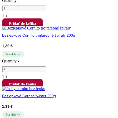
Quantity
-
1
+
Pridať do košíka
Bezlepkové Cornito trojfarebné špirály 200g
1,39
€
Na sklade
Quantity
-
1
+
Pridať do košíka
Bezlepkové Cornito twister 200g
1,39
€
Na sklade