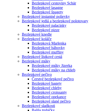
Bezlepkové cestoviny Schär
Bezlepkové lasagne
Bezlepkové špagety
Bezlepkové instantné polievky
Bezlepkové jedlá a bezlepkové polotovary
Bezlepkové palacinky
Bezlepkové pizze
Bezlepkové knedle
Bezlepkové koláče
Bezlepková Marlenka
Bezlepkové bábovky
Bezlepkové muffiny
Bezlepkové lístkové cestá
Bezlepkové múky
Bezlepkové múky Jizerka
Bezlepkové múky na chlieb
Bezlepkové pečivo
Čerstvé bezlepkové pečivo
Bezlepkové bagety
Bezlepkové chleby
Bezlepkové croissanty
Bezlepkové opekance
Bezlepkové slané pečivo
Bezlepkové sladkosti
Balila trubičky