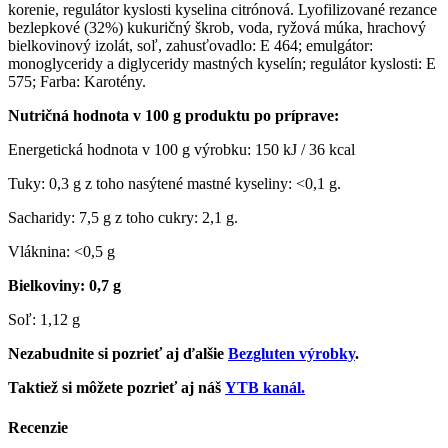
korenie, regulátor kyslosti kyselina citrónová. Lyofilizované rezance
bezlepkové (32%) kukuričný škrob, voda, ryžová múka, hrachový
bielkovinový izolát, soľ, zahusťovadlo: E 464; emulgátor:
monoglyceridy a diglyceridy mastných kyselín; regulátor kyslosti: E
575; Farba: Karotény.
Nutričná hodnota v 100 g produktu po príprave:
Energetická hodnota v 100 g výrobku: 150 kJ / 36 kcal
Tuky: 0,3 g z toho nasýtené mastné kyseliny: <0,1 g.
Sacharidy: 7,5 g z toho cukry: 2,1 g.
Vláknina: <0,5 g
Bielkoviny: 0,7 g
Soľ: 1,12 g
Nezabudnite si pozrieť aj ďalšie
Bezgluten výrobky
.
Taktiež si môžete pozrieť aj náš
YTB kanál.
Recenzie