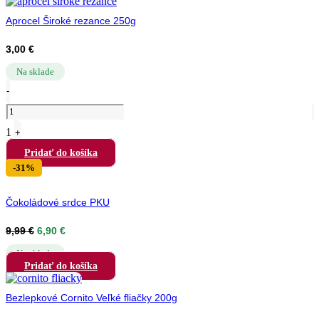
Aprocel Široké rezance 250g
3,00
€
Na sklade
Quantity
-
1
+
Pridať do košíka
-31%
Čokoládové srdce PKU
Pôvodná
Aktuálna
9,99
€
6,90
€
cena
cena
bola:
je:
Na sklade
9,99 €.
6,90 €.
Pridať do košíka
Bezlepkové Cornito Veľké fliačky 200g