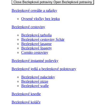
Close Bezlepkové potraviny
Open Bezlepkové potraviny
Bezlepkové cereálie a raňajky
Ovsené vločky bez lepku
Bezlepkové cestoviny
Bezlepková tarhoňa
Bezlepkové cestoviny Schär
Bezlepkové lasagne
Bezlepkové špagety
Cornito cestoviny
Bezlepkové instantné polievky
Bezlepkové jedlá a bezlepkové polotovary
Bezlepkové palacinky
Bezlepkové pizze
Bezlepkové wafle
Bezlepkové knedle
Bezlepkové koláče