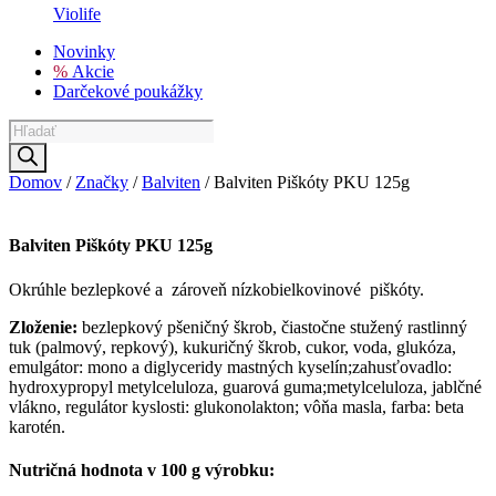
Violife
Novinky
%
Akcie
Darčekové poukážky
Products
search
Domov
/
Značky
/
Balviten
/ Balviten Piškóty PKU 125g
Balviten Piškóty PKU 125g
Okrúhle bezlepkové a zároveň nízkobielkovinové piškóty.
Zloženie:
bezlepkový pšeničný škrob, čiastočne stužený rastlinný
tuk (palmový, repkový), kukuričný škrob, cukor, voda, glukóza,
emulgátor: mono a diglyceridy mastných kyselín;
zahusťovadlo:
hydroxypropyl metylceluloza, guarová guma;metylceluloza,
jablčné
vlákno, regulátor kyslosti: glukonolakton;
vôňa masla, farba: beta
karotén.
Nutričná hodnota v 100 g výrobku: