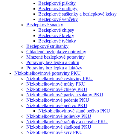
Bezlepkové piškóty
Bezlepkové pudingy
Bezlepkové sušienky a bezlepkové keksy
Bezlepkové venčeky
Bezlepkové snacky
Bezlepkové chipsy
Bezlepkové krekry
Bezlepkové tyčinky
Bezlepkové strúhanky
Chladené bezlepkové potraviny
Mrazené bezlepkové potraviny
Potraviny bez lepku a cukru
Potraviny bez lepku a laktózy
Nízko­bielkovinové potraviny PKU
Nízko­bielkovinové cestoviny PKU
Nízko­bielkovinové múky PKU
Nízkobielkovinové chleby PKU
Nízkobielkovinové párky a salámy PKU
Nízkobielkovinové pečenie PKU
Nízkobielkovinové pečivo PKU
Nízkobielkovinové slané pečivo PKU
Nízkobielkovinové polievky PKU
Nízkobielkovinové raňajky a cereálie PKU
Nízkobielkovinové sladkosti PKU
Nízkobielkovinové syry PKU