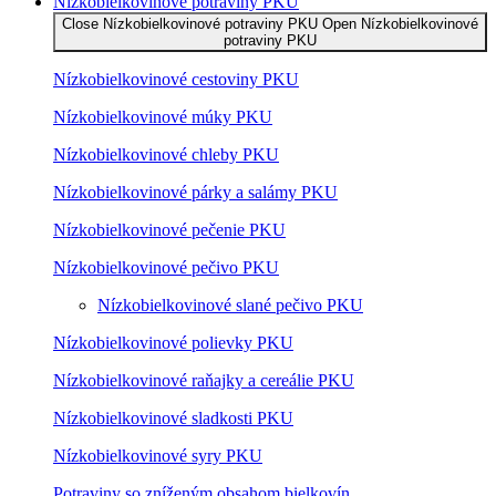
Nízko­bielkovinové potraviny PKU
Close Nízko­bielkovinové potraviny PKU
Open Nízko­bielkovinové
potraviny PKU
Nízko­bielkovinové cestoviny PKU
Nízko­bielkovinové múky PKU
Nízkobielkovinové chleby PKU
Nízkobielkovinové párky a salámy PKU
Nízkobielkovinové pečenie PKU
Nízkobielkovinové pečivo PKU
Nízkobielkovinové slané pečivo PKU
Nízkobielkovinové polievky PKU
Nízkobielkovinové raňajky a cereálie PKU
Nízkobielkovinové sladkosti PKU
Nízkobielkovinové syry PKU
Potraviny so zníženým obsahom bielkovín