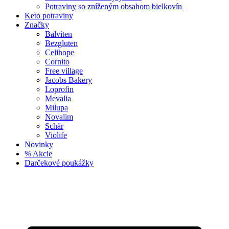
Potraviny so zníženým obsahom bielkovín
Keto potraviny
Značky
Balviten
Bezgluten
Celihope
Cornito
Free village
Jacobs Bakery
Loprofin
Mevalia
Milupa
Novalim
Schär
Violife
Novinky
% Akcie
Darčekové poukážky