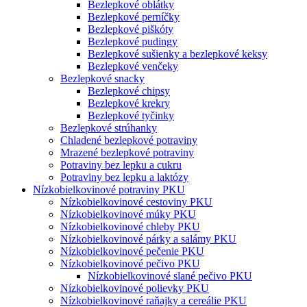
Bezlepkové oblátky
Bezlepkové perníčky
Bezlepkové piškóty
Bezlepkové pudingy
Bezlepkové sušienky a bezlepkové keksy
Bezlepkové venčeky
Bezlepkové snacky
Bezlepkové chipsy
Bezlepkové krekry
Bezlepkové tyčinky
Bezlepkové strúhanky
Chladené bezlepkové potraviny
Mrazené bezlepkové potraviny
Potraviny bez lepku a cukru
Potraviny bez lepku a laktózy
Nízko­bielkovinové potraviny PKU
Nízko­bielkovinové cestoviny PKU
Nízko­bielkovinové múky PKU
Nízkobielkovinové chleby PKU
Nízkobielkovinové párky a salámy PKU
Nízkobielkovinové pečenie PKU
Nízkobielkovinové pečivo PKU
Nízkobielkovinové slané pečivo PKU
Nízkobielkovinové polievky PKU
Nízkobielkovinové raňajky a cereálie PKU