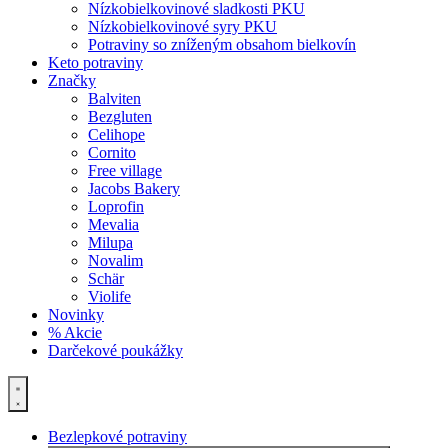
Nízkobielkovinové sladkosti PKU
Nízkobielkovinové syry PKU
Potraviny so zníženým obsahom bielkovín
Keto potraviny
Značky
Balviten
Bezgluten
Celihope
Cornito
Free village
Jacobs Bakery
Loprofin
Mevalia
Milupa
Novalim
Schär
Violife
Novinky
% Akcie
Darčekové poukážky
Bezlepkové potraviny