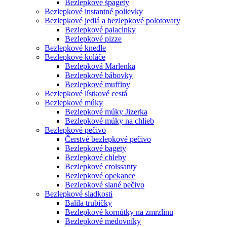
Bezlepkové špagety
Bezlepkové instantné polievky
Bezlepkové jedlá a bezlepkové polotovary
Bezlepkové palacinky
Bezlepkové pizze
Bezlepkové knedle
Bezlepkové koláče
Bezlepková Marlenka
Bezlepkové bábovky
Bezlepkové muffiny
Bezlepkové lístkové cestá
Bezlepkové múky
Bezlepkové múky Jizerka
Bezlepkové múky na chlieb
Bezlepkové pečivo
Čerstvé bezlepkové pečivo
Bezlepkové bagety
Bezlepkové chleby
Bezlepkové croissanty
Bezlepkové opekance
Bezlepkové slané pečivo
Bezlepkové sladkosti
Balila trubičky
Bezlepkové kornútky na zmrzlinu
Bezlepkové medovníky