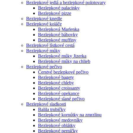
Bezlepkové jedlá a bezlepkové polotovary
Bezlepkové palacinky
Bezlepkové pizze
Bezlepkové knedle
Bezlepkové koláče
Bezlepková Marlenka
Bezlepkové bábovky
Bezlepkové muffiny
Bezlepkové lístkové cestá
Bezlepkové múky
Bezlepkové múky Jizerka
Bezlepkové múky na chlieb
Bezlepkové pečivo
Čerstvé bezlepkové pečivo
Bezlepkové bagety
Bezlepkové chleby
Bezlepkové croissanty
Bezlepkové opekance
Bezlepkové slané pečivo
Bezlepkové sladkosti
Balila trubičky
Bezlepkové kornútky na zmrzlinu
Bezlepkové medovníky
Bezlepkové oblátky
Bezlepkové perníčky