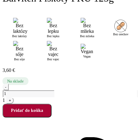
Bez orechov
Bez laktózy
Bez lepku
Bez mlieka
Vegan
Bez sóje
Bez vajec
3,60
€
Na sklade
Quantity
-
1
+
Pridať do košíka