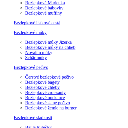
Bezlepková Marlenka
Bezlepkové bábovky
Bezlepkové muffiny
Bezlepkové lístkové cestá
Bezlepkové múky
Bezlepkové múky Jizerka
Bezlepkové múky na chlieb
Novalim múky
Schär múky
Bezlepkové pečivo
Čerstvé bezlepkové pečivo
Bezlepkové bagety
Bezlepkové chleby
Bezlepkové croissanty
Bezlepkové opekance
Bezlepkové slané pečivo
Bezlepkové žemle na burger
Bezlepkové sladkosti
Balila trubičky