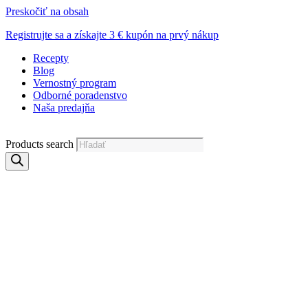
Preskočiť na obsah
Registrujte sa a získajte 3 € kupón na prvý nákup
Recepty
Blog
Vernostný program
Odborné poradenstvo
Naša predajňa
Products search